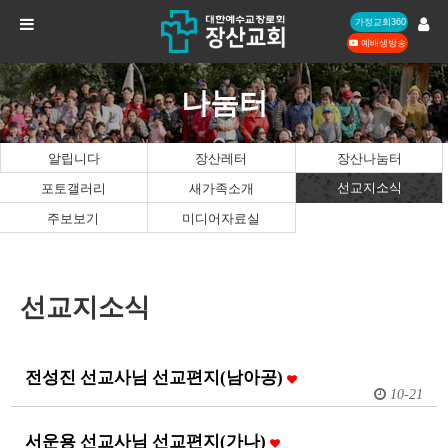
가정교회360
예배생방송
나눔터
알립니다
장산레터
장산나눔터
선교지소식
포토갤러리
새가족소개
주보보기
미디어자료실
선교지소식
전성진 선교사님 선교편지(남아공)
10-21
서운용 선교사님 선교편지(가나)