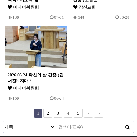
미디어위원회
장산교회
136
07-01
148
06-28
2026.06.24 확신의 삶 간증 (김
서진b 자매 /…
미디어위원회
150
06-24
1
2
3
4
5