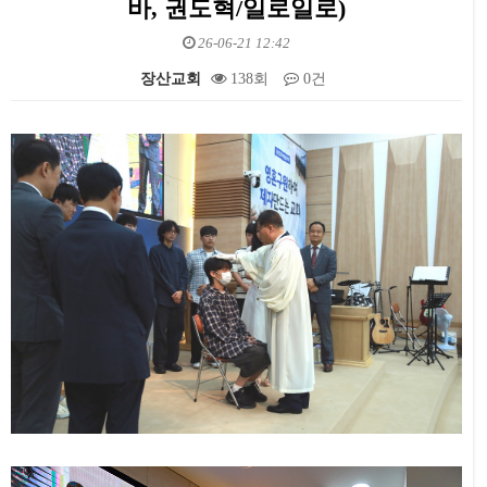
바, 권도혁/일로일로)
26-06-21 12:42
장산교회
138회
0건
본문