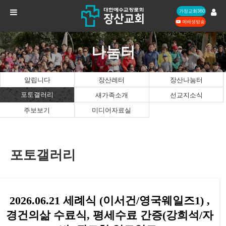
가정교회360
예배생방송
나눔터
알립니다
장산레터
장산나눔터
포토갤러리
새가족소개
선교지소식
주보보기
미디어자료실
포토갤러리
2026.06.21 세례식 (이서건/영국웨일즈1) ,
경건의삶 수료식, 평세수료 간증(강희석/자