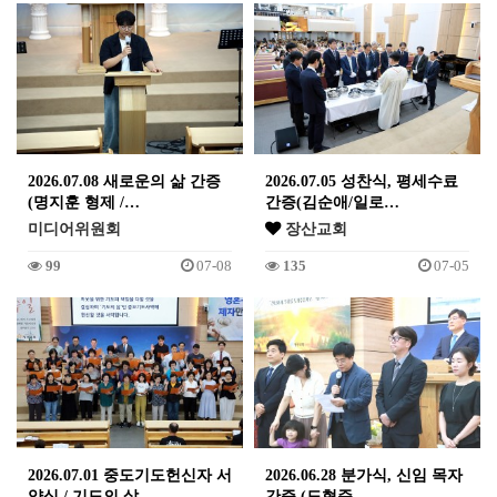
2026.07.08 새로운의 삶 간증
2026.07.05 성찬식, 평세수료
(명지훈 형제 /…
간증(김순애/일로…
미디어위원회
장산교회
99
07-08
135
07-05
2026.07.01 중도기도헌신자 서
2026.06.28 분가식, 신임 목자
약식 / 기도의 삶…
간증 (도형준 …