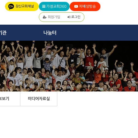
장산교회채널
가정교회360
예배생방송
회원가입
로그인
기관
나눔터
보보기
미디어자료실