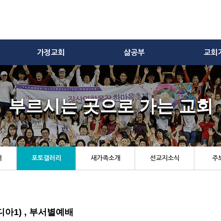
가정교회
삶공부
교회
부르시는 곳으로 가는 교회
터
포토갤러리
새가족소개
선교지소식
주
보디아1) , 부서별예배