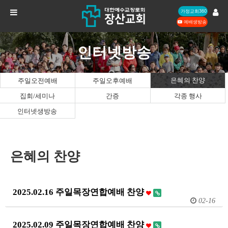
가정교회360
예배생방송
인터넷방송
은혜의 찬양
주일오전예배
주일오후예배
집회/세미나
간증
각종 행사
인터넷생방송
은혜의 찬양
2025.02.16 주일목장연합예배 찬양
02-16
2025.02.09 주일목장연합예배 찬양