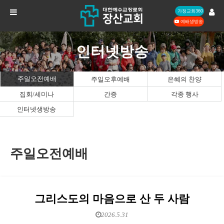
가정교회360
예배생방송
인터넷방송
주일오전예배
주일오후예배
은혜의 찬양
집회/세미나
간증
각종 행사
인터넷생방송
주일오전예배
그리스도의 마음으로 산 두 사람
2026.5.31