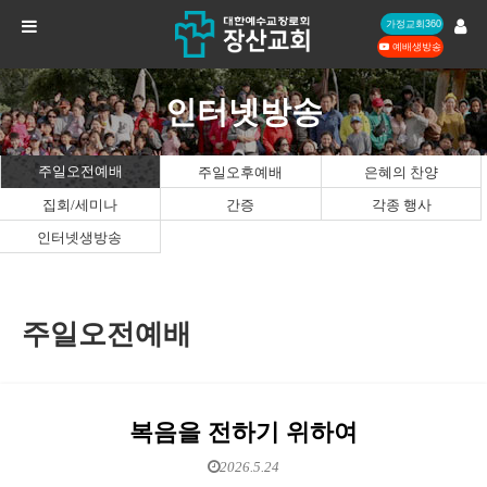
가정교회360
예배생방송
인터넷방송
주일오전예배
주일오후예배
은혜의 찬양
집회/세미나
간증
각종 행사
인터넷생방송
주일오전예배
복음을 전하기 위하여
2026.5.24